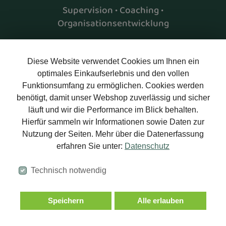
Supervision • Coaching •
Organisationsentwicklung
Stefan Philipps bietet Supervision und Coaching
(DGSv, SG,
DBVC)
Diese Website verwendet Cookies um Ihnen ein
Persönlichkeits- und
Teamentwicklung
optimales Einkaufserlebnis und den vollen
Beratung für Vereine und Organisationen (Nonprofit)
Funktionsumfang zu ermöglichen. Cookies werden
Hypnosystemische Perspektiven
benötigt, damit unser Webshop zuverlässig und sicher
Change Prozesse in Unternehmen
läuft und wir die Performance im Blick behalten.
Beratung in irritierten Systemen
Hierfür sammeln wir Informationen sowie Daten zur
Nutzung der Seiten. Mehr über die Datenerfassung
Mehr erfahren
erfahren Sie unter:
Datenschutz
Technisch notwendig
Newsletter
Mit unserem Rundbrief erhaltet Ihr die neuesten Produkte und
Speichern
Alle erlauben
die besten Angebote per E-Mail, damit Ihr nichts mehr verpasst.