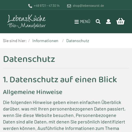
+49 9721 – 47 30 14
shop@lebenswurst.de
MENÜ
Pakete
Versand & Zahlung
Bio-Manufaktur
Brotaufstriche
Datenschutz
Mission
Sie sind hier:
Informationen
Datenschutz
Lebenswurst
Widerrufsrecht
Unverpacktladen
Datenschutz
Rohkost (Vegan)
AGB
Geschichte
1. Datenschutz auf einen Blick
Lebenssuppen
Impressum
Händlerverzeichnis
Allgemeine Hinweise
Lebensbrot
Lebenszeichen
Die folgenden Hinweise geben einen einfachen Überblick
darüber, was mit Ihren personenbezogenen Daten passiert,
Vegane Artikel
Rundbrief
wenn Sie diese Website besuchen. Personenbezogene
Daten sind alle Daten, mit denen Sie persönlich identifiziert
Glutenfreie Artikel
werden können. Ausführliche Informationen zum Thema