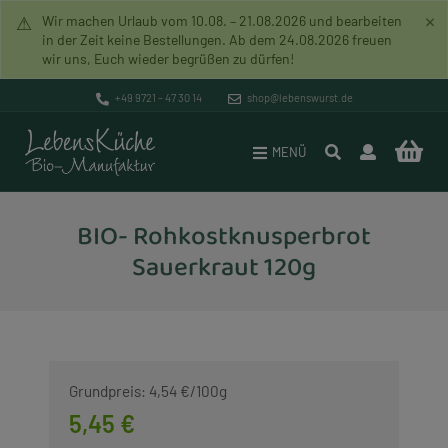
×
⚠
Wir machen Urlaub vom 10.08. – 21.08.2026 und bearbeiten
in der Zeit keine Bestellungen. Ab dem 24.08.2026 freuen
wir uns, Euch wieder begrüßen zu dürfen!
Pakete
Versand & Zahlung
Bio-Manufaktur
+49 9721 – 47 30 14
shop@lebenswurst.de
Brotaufstriche
Datenschutz
Mission
MENÜ
Lebenswurst
Widerrufsrecht
Unverpacktladen
BIO- Rohkostknusperbrot
Rohkost (Vegan)
AGB
Geschichte
Sauerkraut 120g
Lebenssuppen
Impressum
Händlerverzeichnis
Lebensbrot
Lebenszeichen
Vegane Artikel
Rundbrief
Grundpreis: 4,54 €/100g
5,45 €
Glutenfreie Artikel