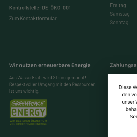
Freitag
Kontrollstelle: DE-ÖKO-001
Samstag
Zum Kontaktformular
Sonntag
Wir nutzen erneuerbare Energie
Zahlungsa
Aus Wasserkraft wird Strom gemacht!
PayPal
Respektvoller Umgang mit den Ressourcen
Diese W
ist uns wichtig.
den vo
unser 
behal
Sei