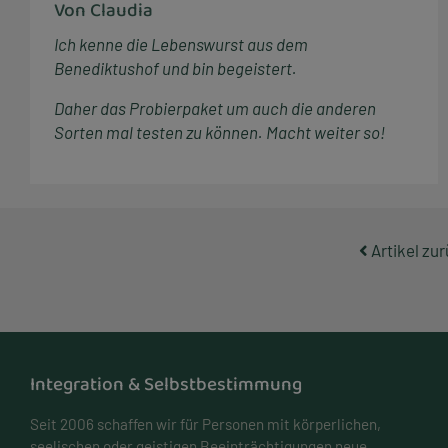
Von Claudia
Ich kenne die Lebenswurst aus dem
Benediktushof und bin begeistert.
Daher das Probierpaket um auch die anderen
Sorten mal testen zu können. Macht weiter so!
Artikel zu
Integration & Selbstbestimmung
Seit 2006 schaffen wir für Personen mit körperlichen,
seelischen oder geistigen Beeinträchtigungen neue