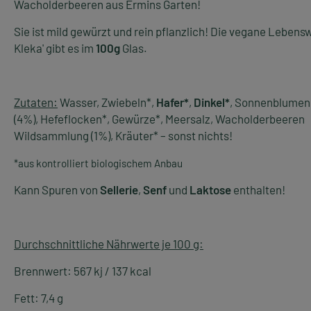
Wacholderbeeren aus Ermins Garten!
Sie ist mild gewürzt und rein pflanzlich! Die vegane Lebens
Kleka' gibt es im
100g
Glas.
Zutaten:
Wasser, Zwiebeln*,
Hafer*
,
Dinkel*
, Sonnenblumenö
(4%), Hefeflocken*, Gewürze*, Meersalz, Wacholderbeeren
Wildsammlung (1%), Kräuter* – sonst nichts!
*aus kontrolliert biologischem Anbau
Kann Spuren von
Sellerie
,
Senf
und
Laktose
enthalten!
Durchschnittliche Nährwerte je 100 g:
Brennwert: 567 kj / 137 kcal
Fett: 7,4 g