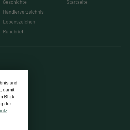
Geschichte
Startseite
Händlerverzeichnis
Lebenszeichen
Rundbrief
bnis und
, damit
m Blick
ng der
hutz