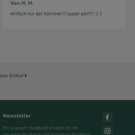
Von M. M.
einfach nur der hammer!!! super geil!!! :) :)
ter Artikel
Newsletter
Mit unserem Rundbrief erhaltet Ihr die
neuesten Produkte und die besten Angebote