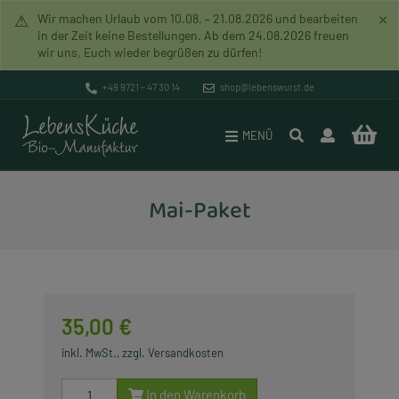
×
⚠
Wir machen Urlaub vom 10.08. – 21.08.2026 und bearbeiten
in der Zeit keine Bestellungen. Ab dem 24.08.2026 freuen
wir uns, Euch wieder begrüßen zu dürfen!
Pakete
Versand & Zahlung
Bio-Manufaktur
+49 9721 – 47 30 14
shop@lebenswurst.de
Brotaufstriche
Datenschutz
Mission
MENÜ
Lebenswurst
Widerrufsrecht
Unverpacktladen
Mai-Paket
Rohkost (Vegan)
AGB
Geschichte
Lebenssuppen
Impressum
Händlerverzeichnis
Lebensbrot
Lebenszeichen
35,00 €
Vegane Artikel
Rundbrief
inkl. MwSt., zzgl. Versandkosten
Glutenfreie Artikel
In den Warenkorb