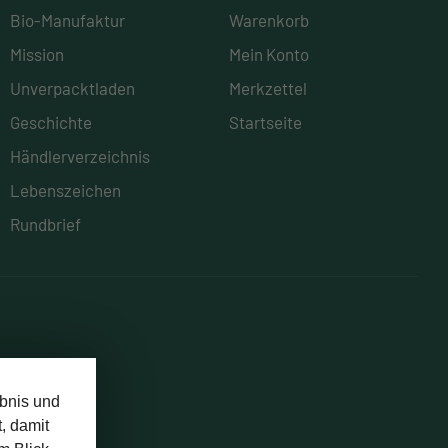
Bio-Manufaktur
Warenkorb
Mission
Mein Konto
Unverpacktladen
Merkzettel
Geschichte
Startseite
Händlerverzeichnis
Lebenszeichen
Rundbrief
bnis und
, damit