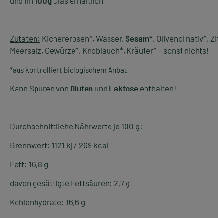
und im
100g
Glas erhältlich
Zutaten:
Kichererbsen*, Wasser,
Sesam*
, Olivenöl nativ*, Z
Meersalz, Gewürze*, Knoblauch*, Kräuter* – sonst nichts!
*aus kontrolliert biologischem Anbau
Kann Spuren von
Gluten
und
Laktose
enthalten!
Durchschnittliche Nährwerte je 100 g:
Brennwert: 1121 kj / 269 kcal
Fett: 16,8 g
davon gesättigte Fettsäuren: 2,7 g
Kohlenhydrate: 16,6 g