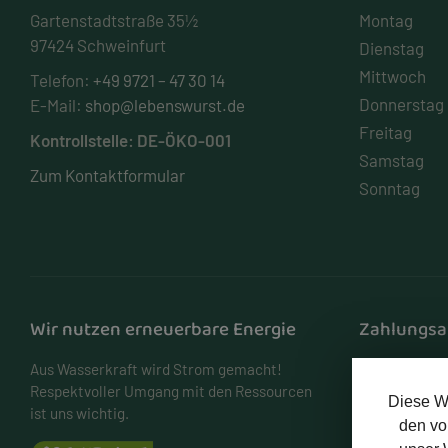
Gartenstadtstraße 35½
Montag
97424 Schweinfurt
Dienstag
Mittwoch
Telefon:
+49 9721 – 47 30 14
Donnerstag
E-Mail:
shop@lebenswurst.de
Freitag
Kontrollstelle: DE-ÖKO-001
Samstag
Zum Kontaktformular
Sonntag
Wir nutzen erneuerbare Energie
Zahlungsa
Aus Wasserkraft wird Strom gemacht!
PayPal
Respektvoller Umgang mit den Ressourcen
Diese W
ist uns wichtig.
den vo