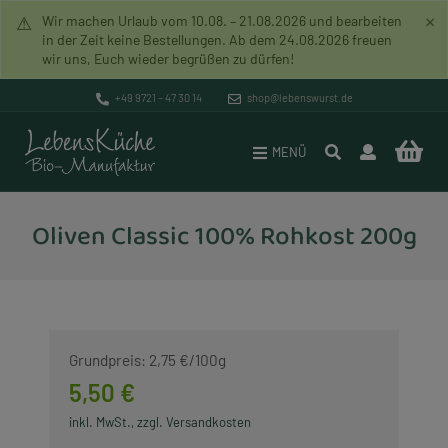
×
⚠
Wir machen Urlaub vom 10.08. – 21.08.2026 und bearbeiten
in der Zeit keine Bestellungen. Ab dem 24.08.2026 freuen
wir uns, Euch wieder begrüßen zu dürfen!
Pakete
Versand & Zahlung
Bio-Manufaktur
+49 9721 – 47 30 14
shop@lebenswurst.de
Brotaufstriche
Datenschutz
Mission
MENÜ
Lebenswurst
Widerrufsrecht
Unverpacktladen
Oliven Classic 100% Rohkost 200g
Rohkost (Vegan)
AGB
Geschichte
Lebenssuppen
Impressum
Händlerverzeichnis
Lebensbrot
Lebenszeichen
Grundpreis: 2,75 €/100g
Vegane Artikel
Rundbrief
5,50 €
inkl. MwSt., zzgl. Versandkosten
Glutenfreie Artikel