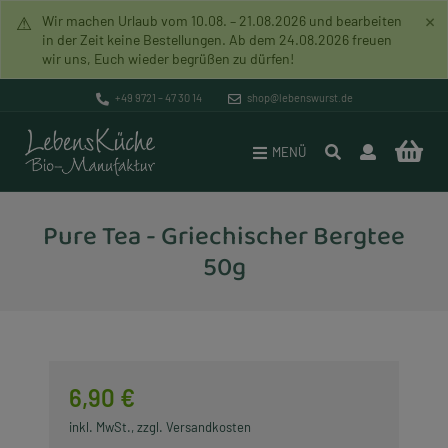
×
⚠
Wir machen Urlaub vom 10.08. – 21.08.2026 und bearbeiten
in der Zeit keine Bestellungen. Ab dem 24.08.2026 freuen
wir uns, Euch wieder begrüßen zu dürfen!
Pakete
Versand & Zahlung
Bio-Manufaktur
+49 9721 – 47 30 14
shop@lebenswurst.de
Brotaufstriche
Datenschutz
Mission
MENÜ
Lebenswurst
Widerrufsrecht
Unverpacktladen
Pure Tea - Griechischer Bergtee
Rohkost (Vegan)
AGB
Geschichte
50g
Lebenssuppen
Impressum
Händlerverzeichnis
Lebensbrot
Lebenszeichen
Vegane Artikel
Rundbrief
6,90 €
Glutenfreie Artikel
inkl. MwSt., zzgl. Versandkosten