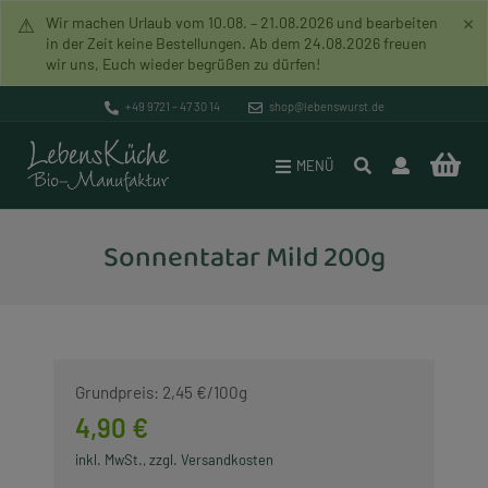
×
⚠
Wir machen Urlaub vom 10.08. – 21.08.2026 und bearbeiten
in der Zeit keine Bestellungen. Ab dem 24.08.2026 freuen
wir uns, Euch wieder begrüßen zu dürfen!
Pakete
Versand & Zahlung
Bio-Manufaktur
+49 9721 – 47 30 14
shop@lebenswurst.de
Brotaufstriche
Datenschutz
Mission
MENÜ
Lebenswurst
Widerrufsrecht
Unverpacktladen
Sonnentatar Mild 200g
Rohkost (Vegan)
AGB
Geschichte
Lebenssuppen
Impressum
Händlerverzeichnis
Lebensbrot
Lebenszeichen
Grundpreis: 2,45 €/100g
Vegane Artikel
Rundbrief
4,90 €
inkl. MwSt., zzgl. Versandkosten
Glutenfreie Artikel